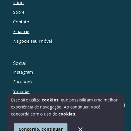
Início
Sobre
Contato
Financie
Negocie seu Imóvel
Social
Instagram
Facebook
Youtube
Esse site utiliza
cookies
, que possibilitam uma melhor
experiência de navegação.
Ao continuar, você
Olá! Estamos disponíveis para te ajudar.
concorda com o uso de
cookies
.
© Copyright 2026 - Duetto Imóveis - Todos os direitos
reservados
Concordo, continuar
SITE PARA IMOBILIARIA