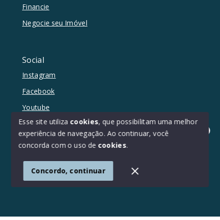
Financie
Negocie seu Imóvel
Social
Instagram
Facebook
Youtube
Esse site utiliza
cookies
, que possibilitam uma melhor
experiência de navegação.
Ao continuar, você
Olá! Estamos disponíveis para te ajudar.
concorda com o uso de
cookies
.
© Copyright 2026 - Duetto Imóveis - Todos os direitos
reservados
Concordo, continuar
SITE PARA IMOBILIARIA