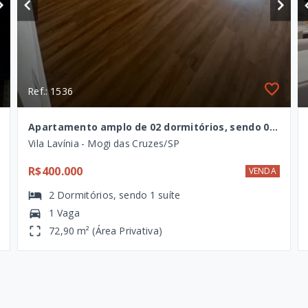
Ref.: 1536
Apartamento amplo de 02 dormitórios, sendo 01 suíte, à venda na Vila Lavínia, Mogi das Cruzes - SP
Vila Lavínia - Mogi das Cruzes/SP
R$400.000
VENDA
2
Dormitórios
, sendo
1
suíte
1 Vaga
72,90 m² (Área Privativa)