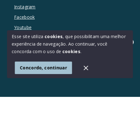
Instagram
Facebook
Youtube
Esse site utiliza
cookies
, que possibilitam uma melhor
experiência de navegação.
Ao continuar, você
Olá! Estamos disponíveis para te ajudar.
concorda com o uso de
cookies
.
© Copyright 2026 - Duetto Imóveis - Todos os direitos
reservados
Concordo, continuar
SITE PARA IMOBILIARIA
Início
Histórico
Favoritos