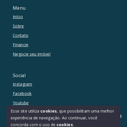
Menu
Início
Sobre
Contato
Financie
Negocie seu Imóvel
Social
Instagram
Facebook
Youtube
Esse site utiliza
cookies
, que possibilitam uma melhor
experiência de navegação.
Ao continuar, você
Olá! Estamos disponíveis para te ajudar.
concorda com o uso de
cookies
.
© Copyright 2026 - Duetto Imóveis - Todos os direitos