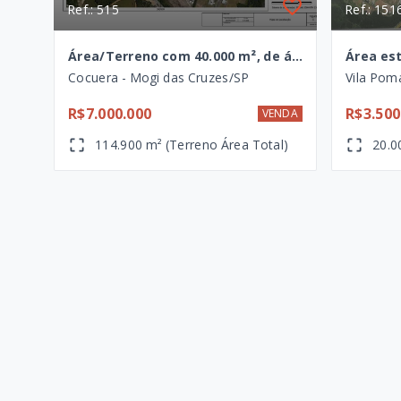
Ref.: 515
Ref.: 151
Área/Terreno com 40.000 m², de área útil plano, à venda em Mogi das Cruzes - SP
Cocuera - Mogi das Cruzes/SP
Vila Pom
R$7.000.000
R$3.500
VENDA
114.900 m² (Terreno Área Total)
20.0