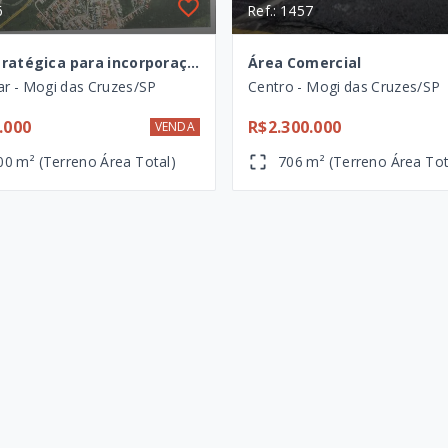
6
Ref.: 1457
Área estratégica para incorporação imobiliária – 20.000 m² em localização privilegiada
Área Comercial
ar - Mogi das Cruzes/SP
Centro - Mogi das Cruzes/SP
.000
R$2.300.000
VENDA
00 m² (Terreno Área Total)
706 m² (Terreno Área Tot