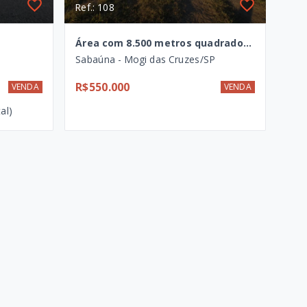
Ref.: 108
Área com 8.500 metros quadrados em Sabauna, Mogi das Cruzes - SP
Sabaúna - Mogi das Cruzes/SP
R$550.000
VENDA
VENDA
al)