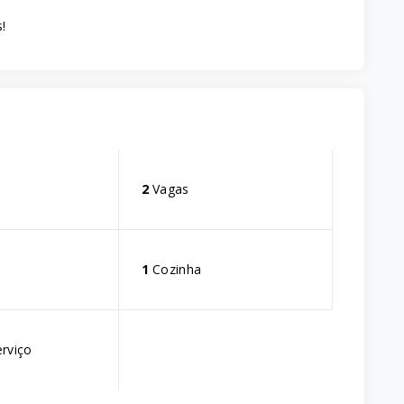
!
s
2
Vagas
1
Cozinha
erviço