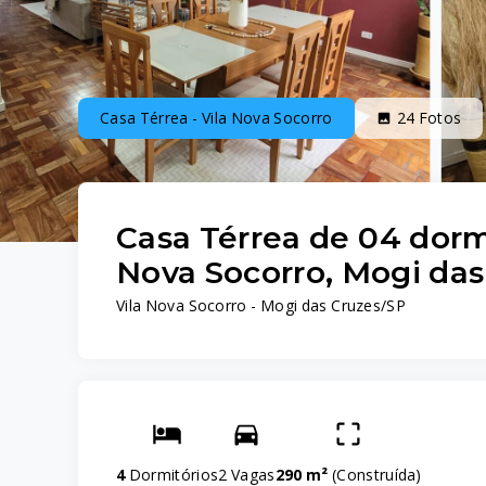
Casa Térrea - Vila Nova Socorro
24
Fotos
Casa Térrea de 04 dormi
Nova Socorro, Mogi das
Vila Nova Socorro - Mogi das Cruzes/SP
4
Dormitórios
2 Vagas
290 m²
(
Construída
)