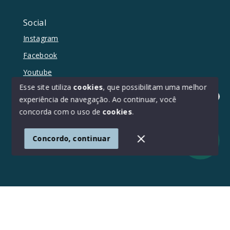
Social
Instagram
Facebook
Youtube
Esse site utiliza
cookies
, que possibilitam uma melhor
experiência de navegação.
Ao continuar, você
Olá! Estamos disponíveis para te ajudar.
concorda com o uso de
cookies
.
© Copyright 2026 - Duetto Imóveis - Todos os direitos
reservados
Concordo, continuar
SITE PARA IMOBILIARIA
Início
Histórico
Favoritos