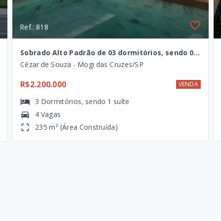
Ref.: 818
Sobrado Alto Padrão de 03 dormitórios, sendo 01 suíte, à venda no Mosaico Essence, Mogi das Cruzes - SP
Cézar de Souza - Mogi das Cruzes/SP
R$2.200.000
VENDA
3
Dormitórios
, sendo
1
suíte
4 Vagas
235 m² (Área Construída)