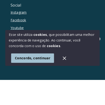
Social
Instagram
Facebook
Youtube
Esse site utiliza
cookies
, que possibilitam uma melhor
experiência de navegação.
Ao continuar, você
Olá! Estamos disponíveis para te ajudar.
concorda com o uso de
cookies
.
© Copyright 2026 - Duetto Imóveis - Todos os direitos
reservados
Concordo, continuar
SITE PARA IMOBILIARIA
Início
Histórico
Favoritos