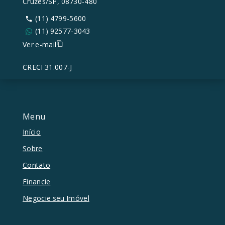
Cruzes/SP, 08730-480
(11) 4799-5600
(11) 92577-3043
Ver e-mail
CRECI 31.007-J
Menu
Início
Sobre
Contato
Financie
Negocie seu Imóvel