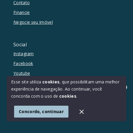
Contato
Financie
Negocie seu Imóvel
Social
Instagram
Facebook
Youtube
Esse site utiliza
cookies
, que possibilitam uma melhor
experiência de navegação.
Ao continuar, você
Olá! Estamos disponíveis para te ajudar.
concorda com o uso de
cookies
.
© Copyright 2026 - Duetto Imóveis - Todos os direitos
reservados
Concordo, continuar
SITE PARA IMOBILIARIA