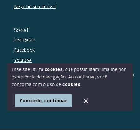
Negocie seu Imóvel
Social
Instagram
Facebook
Youtube
Esse site utiliza
cookies
, que possibilitam uma melhor
experiência de navegação.
Ao continuar, você
Olá! Estamos disponíveis para te ajudar.
concorda com o uso de
cookies
.
© Copyright 2026 - Duetto Imóveis - Todos os direitos
reservados
Concordo, continuar
SITE PARA IMOBILIARIA
Início
Histórico
Favoritos