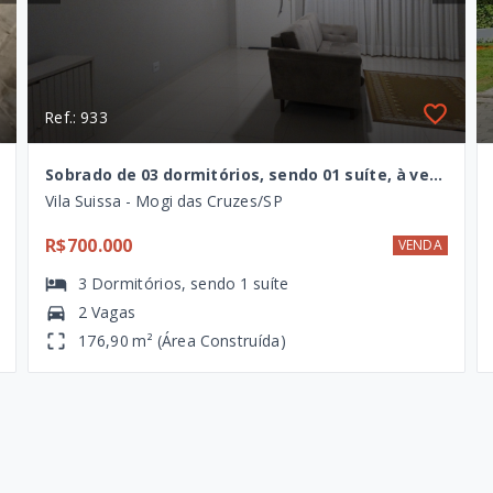
Ref.: 933
Sobrado de 03 dormitórios, sendo 01 suíte, à venda na Vila Suissa, Mogi das Cruzes - S`P
Vila Suissa - Mogi das Cruzes/SP
R$700.000
VENDA
3
Dormitórios
, sendo
1
suíte
2 Vagas
176,90 m² (Área Construída)