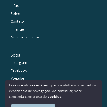
Início
Sobre
Contato
Financie
Negocie seu Imóvel
Social
Instagram
Facebook
Youtube
Esse site utiliza
cookies
, que possibilitam uma melhor
experiência de navegação.
Ao continuar, você
Olá! Estamos disponíveis para te ajudar.
concorda com o uso de
cookies
.
© Copyright 2026 - Duetto Imóveis - Todos os direitos
reservados