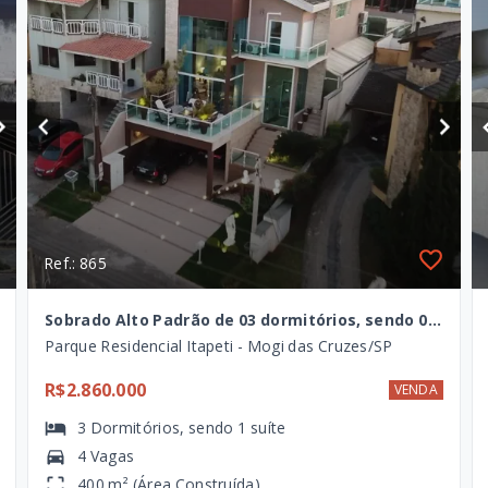
Ref.: 865
Sobrado Alto Padrão de 03 dormitórios, sendo 01 suíte, à venda no Condomínio Aruã, Mogi das Cruzes - SP
Parque Residencial Itapeti - Mogi das Cruzes/SP
R$2.860.000
VENDA
3
Dormitórios
, sendo
1
suíte
4 Vagas
400 m² (Área Construída)