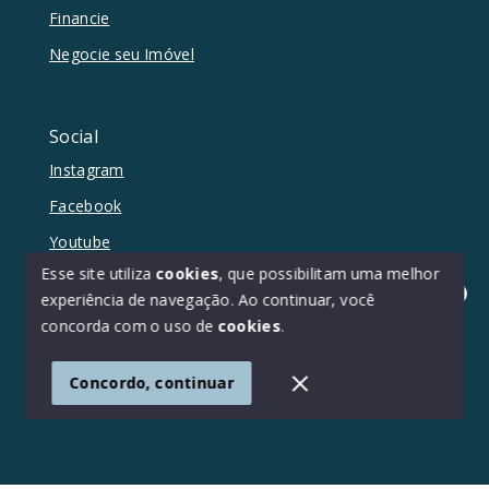
Financie
Negocie seu Imóvel
Social
Instagram
Facebook
Youtube
Esse site utiliza
cookies
, que possibilitam uma melhor
experiência de navegação.
Ao continuar, você
Olá! Estamos disponíveis para te ajudar.
concorda com o uso de
cookies
.
© Copyright 2026 - Duetto Imóveis - Todos os direitos
reservados
Concordo, continuar
SITE PARA IMOBILIARIA