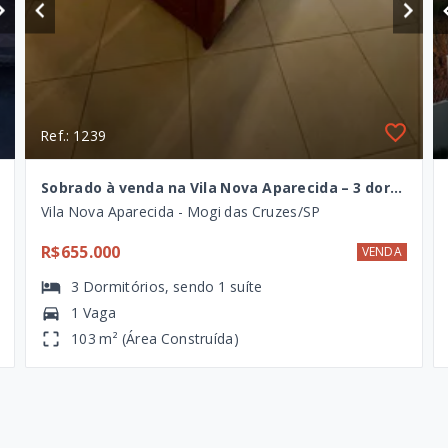
Ref.: 1239
Sobrado à venda na Vila Nova Aparecida – 3 dormitórios, 1 suíte térrea, área gourmet com churrasqueira
Vila Nova Aparecida - Mogi das Cruzes/SP
R$655.000
VENDA
3
Dormitórios
, sendo
1
suíte
1 Vaga
103 m² (Área Construída)