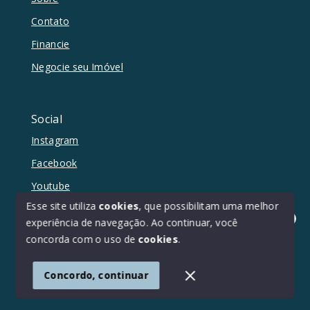
Contato
Financie
Negocie seu Imóvel
Social
Instagram
Facebook
Youtube
Esse site utiliza
cookies
, que possibilitam uma melhor
experiência de navegação.
Ao continuar, você
Olá! Estamos disponíveis para te ajudar.
concorda com o uso de
cookies
.
© Copyright 2026 - Duetto Imóveis - Todos os direitos
reservados
Concordo, continuar
SITE PARA IMOBILIARIA