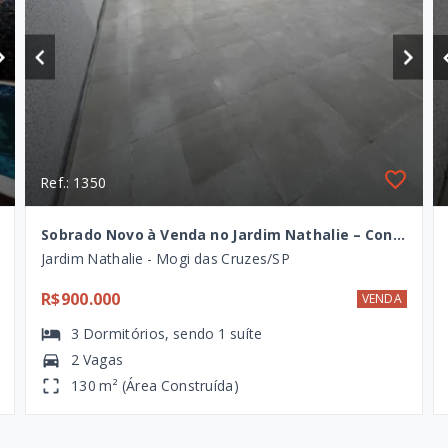
Ref.: 1350
Sobrado Novo à Venda no Jardim Nathalie – Conforto, Segurança e Sofisticação
Jardim Nathalie - Mogi das Cruzes/SP
R$900.000
VENDA
3
Dormitórios
, sendo
1
suíte
2 Vagas
130 m² (Área Construída)